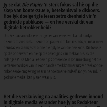
Jy se dat
Die Papier
'n sterk fokus sal hê op die
skep van kontekstuele, betekenisvolle diskoers.
Hoe lyk doelgerigte lesersbetrokkenheid vir 'n
gedrukte publikasie — en hoe verskil dit van
digitale betrokkenheid?
Ons kry baie anekdotiese terugvoer van lesers wat kla dat aanlyn
diskoers toksies raak. Diskoers op papier is 'n bietjie stadiger, maar meer
deurdag en saamgestel binne die riglyne van die perskode. Die fokus is
op die onderwerp en nie op die belediging van mekaar nie. By die
onlangse Pulse Media Leadership Conference in Johannesburg het die
verteenwoordiger van 'n ikoonhandelsmerk kommer uitgespreek oor die
onbeheerde omgewing waarin handelsmerke hulself aanlyn bevind. In
gedrukte media kan jy sien waar jy is.
Het die verskuiwing na analities-gedrewe inhoud
in digitale media verander hoe jy as Redakteur