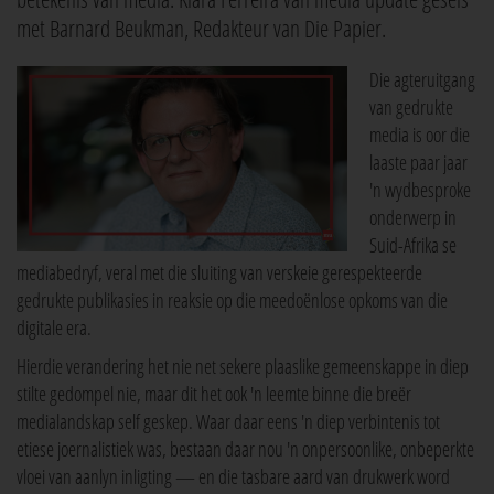
met Barnard Beukman, Redakteur van Die Papier.
Die agteruitgang
van gedrukte
media is oor die
laaste paar jaar
'n wydbesproke
onderwerp in
Suid-Afrika se
mediabedryf, veral met die sluiting van verskeie gerespekteerde
gedrukte publikasies in reaksie op die meedoënlose opkoms van die
digitale era.
Hierdie verandering het nie net sekere plaaslike gemeenskappe in diep
stilte gedompel nie, maar dit het ook 'n leemte binne die breër
medialandskap self geskep. Waar daar eens 'n diep verbintenis tot
etiese joernalistiek was, bestaan daar nou 'n onpersoonlike, onbeperkte
vloei van aanlyn inligting — en die tasbare aard van drukwerk word