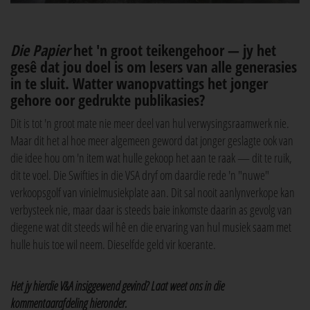
Die Papier
het 'n groot teikengehoor — jy het
gesê dat jou doel is om lesers van alle generasies
in te sluit. Watter wanopvattings het jonger
gehore oor gedrukte publikasies?
Dit is tot 'n groot mate nie meer deel van hul verwysingsraamwerk nie.
Maar dit het al hoe meer algemeen geword dat jonger geslagte ook van
die idee hou om 'n item wat hulle gekoop het aan te raak — dit te ruik,
dit te voel. Die Swifties in die VSA dryf om daardie rede 'n "nuwe"
verkoopsgolf van vinielmusiekplate aan. Dit sal nooit aanlynverkope kan
verbysteek nie, maar daar is steeds baie inkomste daarin as gevolg van
diegene wat dit steeds wil hê en die ervaring van hul musiek saam met
hulle huis toe wil neem. Dieselfde geld vir koerante.
Het jy hierdie V&A insiggewend gevind? Laat weet ons in die
kommentaarafdeling hieronder.