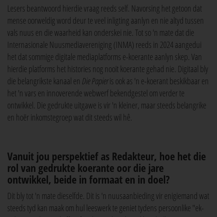
Lesers beantwoord hierdie vraag reeds self. Navorsing het getoon dat
mense oorweldig word deur te veel inligting aanlyn en nie altyd tussen
vals nuus en die waarheid kan onderskei nie. Tot so 'n mate dat die
Internasionale Nuusmediavereniging (INMA) reeds in 2024 aangedui
het dat sommige digitale mediaplatforms e-koerante aanlyn skep. Van
hierdie platforms het histories nog nooit koerante gehad nie. Digitaal bly
die belangrikste kanaal en
Die Papier
is ook as 'n e-koerant beskikbaar en
het 'n vars en innoverende webwerf bekendgestel om verder te
ontwikkel. Die gedrukte uitgawe is vir 'n kleiner, maar steeds belangrike
en hoër inkomstegroep wat dit steeds wil hê.
Vanuit jou perspektief as Redakteur, hoe het die
rol van gedrukte koerante oor die jare
ontwikkel, beide in formaat en in doel?
Dit bly tot 'n mate dieselfde. Dit is 'n nuusaanbieding vir enigiemand wat
steeds tyd kan maak om hul leeswerk te geniet tydens persoonlike "ek-