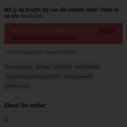
Wil jy op hoogte bly van die nuutste nuus? Teken in
op ons
nuusbrief
.
Wil jy meer lees oor die bekendstelling van Die Papier? Lees
Die Papier
Promises a Fresh Voice for Afrikaans Readers
.
*Foto's met vergunning van Bronwen Hirshowitz
Barnard Beukman
Die Papier
Print Media
Print Publikasies
Die Toestand van Media in Suid Afrika
Afrikaanse koerante
Afrikaanse nuus
About the author