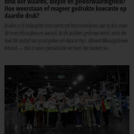
dink oor waarde, diepte en geloofwaardigheid?
Hoe weerstaan of reageer gedrukte koerante op
daardie druk?
Analise is 'n belangrike instrument om lesersvoorkeure aan te dui, maar
dit moet inhoudkeuses aanvul. As dit analities gedrewe word, word die
doel die opdryf van groot golwe om data te myn, oftewel klikaasgedrewe
inhoud — dan is ware joernalistiek nie meer die doelwit nie.