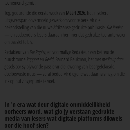
toenemend gemis.
Tog, gedurende die eerste week van
Maart 2026
, het 'n sekere
uitgewerspan onvermoeid gewerk om voor te berei vir die
bekendstelling van die nuwe Afrikaanse gedrukte publikasie,
Die Papier
— en sodoende is lesers daaraan herinner dat gedrukte koerante weier
om passief te bly.
Redakteur van
Die Papier
, en voormalige Redakteur van betreurde
nuusbronne
Rapport
en
Beeld
, Barnard Beukman, het met
media update
gesels oor sy blywende passie vir die lewering van lesergefokusde,
doelbewuste nuus — veral bedoel vir diegene wat daarna smag om die
ink op hul vingerpunte te voel.
In 'n era wat deur digitale onmiddellikheid
oorheers word, wat glo jy verstaan gedrukte
media van lesers wat digitale platforms dikwels
oor die hoof sien?